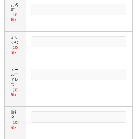
お名
前
（必
須）
ふり
がな
（必
須）
メー
ルア
ドレ
ス
（必
須）
御社
名
（必
須）