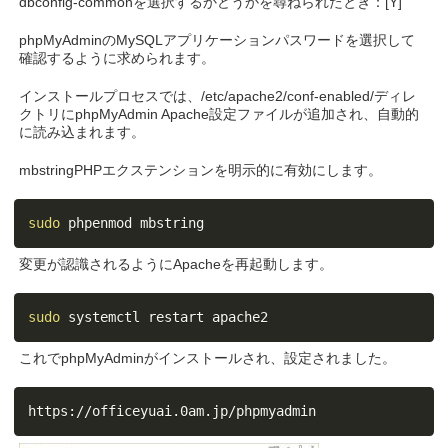
dbconfig-commonを選択するかどうかを尋ねられたとき：[Y]
phpMyAdminのMySQLアプリケーションパスワードを選択して
確認するように求められます。
インストールプロセスでは、/etc/apache2/conf-enabled/ディレ
クトリにphpMyAdmin Apache設定ファイルが追加され、自動的
に読み込まれます。
mbstringPHPエクステンションを明示的に有効にします。
sudo
 phpenmod mbstring
変更が認識されるようにApacheを再起動します。
sudo
 systemctl restart apache2
これでphpMyAdminがインストールされ、設定されました。
https://officeyuai.0am.jp/phpmyadmin